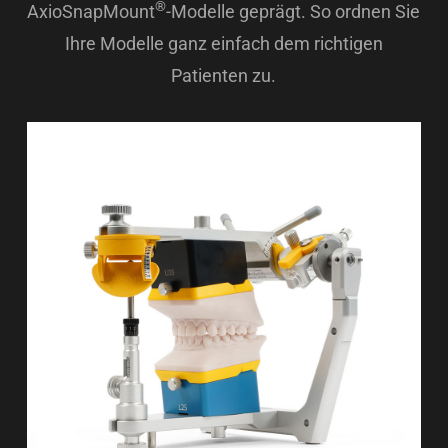
®
AxioSnapMount
-Modelle geprägt. So ordnen Sie
Ihre Modelle ganz einfach dem richtigen
Patienten zu.